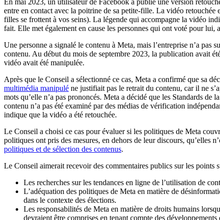
En mai 2023, un utilisateur de Facebook a publié une version retouché
entre en contact avec la poitrine de sa petite-fille. La vidéo retouch
filles se frottent à vos seins). La légende qui accompagne la vidéo indi
fait. Elle met également en cause les personnes qui ont voté pour lui,
Une personne a signalé le contenu à Meta, mais l’entreprise n’a pas su
contenu. Au début du mois de septembre 2023, la publication avait été 
vidéo avait été manipulée.
Après que le Conseil a sélectionné ce cas, Meta a confirmé que sa déci
multimédia manipulé
ne justifiait pas le retrait du contenu, car il ne 
mots qu’elle n’a pas prononcés. Meta a décidé que les Standards de l
contenu n’a pas été examiné par des médias de vérification indépenda
indique que la vidéo a été retouchée.
Le Conseil a choisi ce cas pour évaluer si les politiques de Meta couvr
politiques ont pris des mesures, en dehors de leur discours, qu’elles n’
politiques et de sélection des contenus
.
Le Conseil aimerait recevoir des commentaires publics sur les points s
Les recherches sur les tendances en ligne de l’utilisation de co
L’adéquation des politiques de Meta en matière de désinformati
dans le contexte des élections.
Les responsabilités de Meta en matière de droits humains lorsqu
devraient être comprises en tenant compte des développements de 