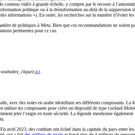
du contenu vidéo à grande échelle, y compris par le recours à l’automati
ésinformation politique ou à la désinformation au-delà de la suppression 
es informations »). En outre, les recherches sur la manière d’éviter les
tière de politiques à Meta. Bien que ces recommandations ne soient pas 
tions pertinentes pour ce cas.
souhaitez, cliquez
ici
.
balle, avec des notes en arabe identifiant ses différents composants. La 
en utiliser les composants pour créer un dispositif de type cocktail Mol
mment jeter l’engin en toute sécurité. La légende mentionne également «
ta.
. En avril 2023, des combats ont éclaté dans la capitale du pays entre le
mé, qui a fait
des milliers de morts
et forcé plus de 4 millions de personne