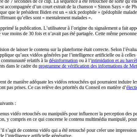
e de 7 secondes de ce clip. La séquence a été retouchée de sorte qu’el
ée est accompagnée d’un court extrait de la chanson « Simon Says » de Pha
que que le président Biden est un « sick pedophile » (pédophile malade) p
 affirmant qu’elles sont « mentalement malades ».
pprimé la publication. L’utilisateur à l’origine du signalement a fait a
vue moins de 30 fois et n’avait pas été partagée. Cette même personne a
sion de laisser le contenu sur la plateforme était correcte. Selon l’éva
s’applique qu’aux vidéos générées par l’intelligence artificielle ou à cel
a communauté relatifs à la
désinformation
ou à l’
intimidation et au harc
nts dans le cadre du
programme de vérification des informations de Me
ent de manière adéquate les vidéos retouchées qui pourraient induire les
ont pas prises. Ce cas relève des priorités du Conseil en matière d’
élect
uivants :
ntenus vidéo retouchés ou manipulés pour influencer la perception des per
on, y compris en ce qui concerne le contenu multimédia manipulé, pour r
’il s’agit de contenu vidéo qui a été retouché pour créer une impression
l’intelligence artificielle générative.