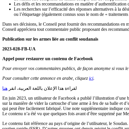
Les défis et les recommandations en matière d’authentification 
Les recherches sur l’efficacité des réponses alternatives à la d
ou l’étiquetage (également connus sous le nom de « traitements d
Dans ses décisions, le Conseil peut fournir des recommandations en ma
Conseil appréciera tout commentaire public proposant des recommanda
Publication sur les armes liée au conflit soudanais
2023-028-FB-UA
Appel pour restaurer un contenu de Facebook
Pour envoyer vos commentaires publics, de façon anonyme si vous le 
Pour consulter cette annonce en arabe, cliquez
ici
.
لقراءة هذا الإعلان باللغة العربية، انقر
هنا
En juin 2023, un utilisateur de Facebook a publié l’illustration d’une 
sur la manière de vider la cartouche d’une arme à feu de sa balle et d’
qui peut être facilement fabriqué. Une note supplémentaire indique co
Le contenu n’a été vu que quelques fois avant d’être supprimé par Me
Le contenu fait référence au pays d’origine de l’utilisateur, le Soudan
soutien rapide (FSR). D’autres groupes ont depuis rejoint le conflit ar