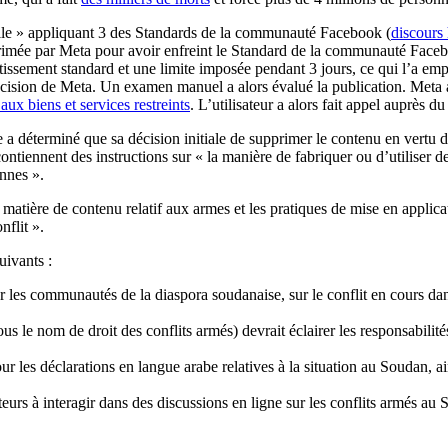
ostile » appliquant 3 des Standards de la communauté Facebook (
discours
rimée par Meta pour avoir enfreint le Standard de la communauté Facebook 
issement standard et une limite imposée pendant 3 jours, ce qui l’a emp
décision de Meta. Un examen manuel a alors évalué la publication. Meta 
 aux biens et services restreints
. L’utilisateur a alors fait appel auprès d
se a déterminé que sa décision initiale de supprimer le contenu en vertu d
ntiennent des instructions sur « la manière de fabriquer ou d’utiliser de
onnes ».
matière de contenu relatif aux armes et les pratiques de mise en applicat
nflit ».
uivants :
 les communautés de la diaspora soudanaise, sur le conflit en cours dans
s le nom de droit des conflits armés) devrait éclairer les responsabili
 les déclarations en langue arabe relatives à la situation au Soudan, ains
eurs à interagir dans des discussions en ligne sur les conflits armés au S