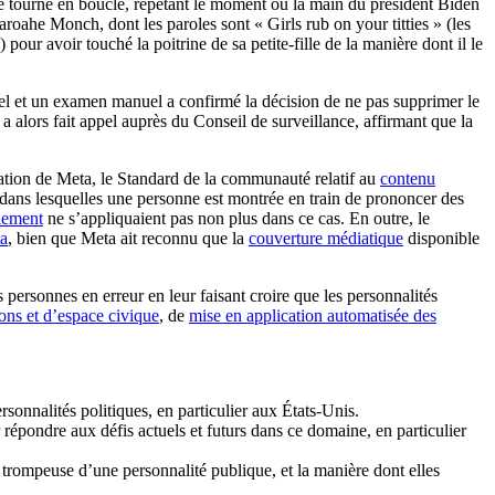
le tourne en boucle, répétant le moment où la main du président Biden
roahe Monch, dont les paroles sont « Girls rub on your titties » (les
our avoir touché la poitrine de sa petite-fille de la manière dont il le
ppel et un examen manuel a confirmé la décision de ne pas supprimer le
 alors fait appel auprès du Conseil de surveillance, affirmant que la
luation de Meta, le Standard de la communauté relatif au
contenu
les dans lesquelles une personne est montrée en train de prononcer des
èlement
ne s’appliquaient pas non plus dans ce cas. En outre, le
ta
, bien que Meta ait reconnu que la
couverture médiatique
disponible
 personnes en erreur en leur faisant croire que les personnalités
ions et d’espace civique
, de
mise en application automatisée des
sonnalités politiques, en particulier aux États-Unis.
épondre aux défis actuels et futurs dans ce domaine, en particulier
 trompeuse d’une personnalité publique, et la manière dont elles