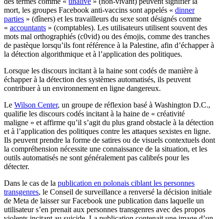
des termes comme «
unalive
» (non-vivant) peuvent signifier la
mort, les groupes Facebook anti-vaccins sont appelés «
dinner
parties
» (dîners) et les travailleurs du sexe sont désignés comme
«
accountants
» (comptables). Les utilisateurs utilisent souvent des
mots mal orthographiés (c0vid) ou des émojis, comme des tranches
de pastèque lorsqu’ils font référence à la Palestine, afin d’échapper à
la détection algorithmique et à l’application des politiques.
Lorsque les discours incitant à la haine sont codés de manière à
échapper à la détection des systèmes automatisés, ils peuvent
contribuer à un environnement en ligne dangereux.
Le
Wilson Center
, un groupe de réflexion basé à Washington D.C.,
qualifie les discours codés incitant à la haine de « créativité
maligne » et affirme qu’il s’agit du plus grand obstacle à la détection
et à l’application des politiques contre les attaques sexistes en ligne.
Ils peuvent prendre la forme de satires ou de visuels contextuels dont
la compréhension nécessite une connaissance de la situation, et les
outils automatisés ne sont généralement pas calibrés pour les
détecter.
Dans le cas de la
publication en polonais ciblant les personnes
transgenres
, le Conseil de surveillance a renversé la décision initiale
de Meta de laisser sur Facebook une publication dans laquelle un
utilisateur s’en prenait aux personnes transgenres avec des propos
violents incitant au suicide. La publication contenait une image d’un