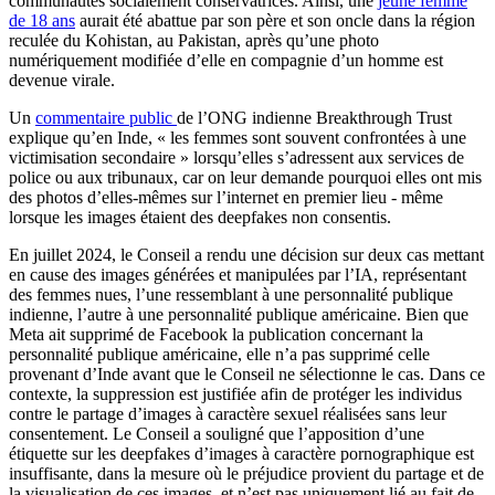
communautés socialement conservatrices. Ainsi, une
jeune femme
de 18 ans
aurait été abattue par son père et son oncle dans la région
reculée du Kohistan, au Pakistan, après qu’une photo
numériquement modifiée d’elle en compagnie d’un homme est
devenue virale.
Un
commentaire public
de l’ONG indienne Breakthrough Trust
explique qu’en Inde, « les femmes sont souvent confrontées à une
victimisation secondaire » lorsqu’elles s’adressent aux services de
police ou aux tribunaux, car on leur demande pourquoi elles ont mis
des photos d’elles-mêmes sur l’internet en premier lieu - même
lorsque les images étaient des deepfakes non consentis.
En juillet 2024, le Conseil a rendu une décision sur deux cas mettant
en cause des images générées et manipulées par l’IA, représentant
des femmes nues, l’une ressemblant à une personnalité publique
indienne, l’autre à une personnalité publique américaine. Bien que
Meta ait supprimé de Facebook la publication concernant la
personnalité publique américaine, elle n’a pas supprimé celle
provenant d’Inde avant que le Conseil ne sélectionne le cas. Dans ce
contexte, la suppression est justifiée afin de protéger les individus
contre le partage d’images à caractère sexuel réalisées sans leur
consentement. Le Conseil a souligné que l’apposition d’une
étiquette sur les deepfakes d’images à caractère pornographique est
insuffisante, dans la mesure où le préjudice provient du partage et de
la visualisation de ces images, et n’est pas uniquement lié au fait de