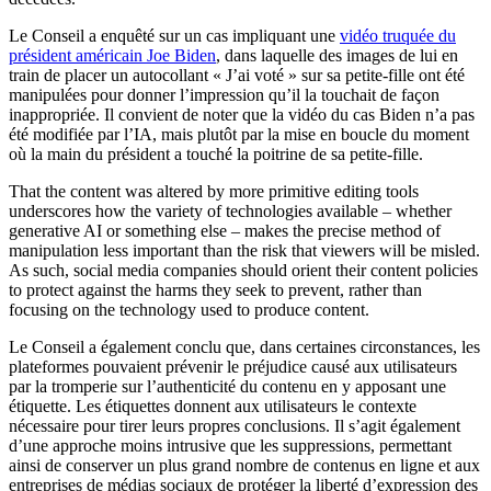
Le Conseil a enquêté sur un cas impliquant une
vidéo truquée du
président américain Joe Biden
, dans laquelle des images de lui en
train de placer un autocollant « J’ai voté » sur sa petite-fille ont été
manipulées pour donner l’impression qu’il la touchait de façon
inappropriée. Il convient de noter que la vidéo du cas Biden n’a pas
été modifiée par l’IA, mais plutôt par la mise en boucle du moment
où la main du président a touché la poitrine de sa petite-fille.
That the content was altered by more primitive editing tools
underscores how the variety of technologies available – whether
generative AI or something else – makes the precise method of
manipulation less important than the risk that viewers will be misled.
As such, social media companies should orient their content policies
to protect against the harms they seek to prevent, rather than
focusing on the technology used to produce content.
Le Conseil a également conclu que, dans certaines circonstances, les
plateformes pouvaient prévenir le préjudice causé aux utilisateurs
par la tromperie sur l’authenticité du contenu en y apposant une
étiquette. Les étiquettes donnent aux utilisateurs le contexte
nécessaire pour tirer leurs propres conclusions. Il s’agit également
d’une approche moins intrusive que les suppressions, permettant
ainsi de conserver un plus grand nombre de contenus en ligne et aux
entreprises de médias sociaux de protéger la liberté d’expression des