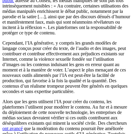
public
adressé au Conseil, les médias manipulés ne sont pas tous
intrinsèquement nuisibles : « Au contraire, certaines utilisations des
médias manipulés enrichissent le débat public, notamment par la
parodie et la satire […], ainsi que par des discours dénués d’humour
et manifestement faux, mais qui sont néanmoins révélateurs ou
incitent à la réflexion ». Les plateformes ont la responsabilité de
protéger ce type de contenu.
Cependant, l’IA générative, y compris les grands modèles de
langage conçus pour créer du texte, de l’audio et des images, peut
contribuer et contribue effectivement aux préjudices existants sur
Internet, comme la violence sexuelle fondée sur l’utilisation
d’images ou les contenus induisant les gens en erreur quant au
moment et à la manière de voter. L’aspect le plus menaçant de ces
nouveaux outils alimentés par l’IA est peut-être la facilité de
production, qui favorise à la fois la qualité et la quantité. Des
contenus d’un réalisme trompeur peuvent être générés en quelques
secondes et sans expertise particulière.
Alors que les gens utilisent l’IA pour créer du contenu, les
plateformes l’utilisent pour modérer le contenu. Au fur et à mesure
du déploiement de cette nouvelle technologie, les entreprises de
médias sociaux devraient vérifier si ces outils contribuent aux
déséquilibres existants qui minent la société civile. Des chercheurs
ont avancé
que la modération du contenu pourrait être améliorée
grâce à l’utilisation de nouveaux outils d’IA générative. Toutefois,