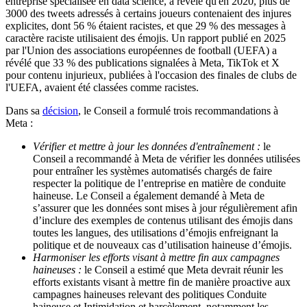
entreprise spécialisée en data science, a révélé qu'en 2020, plus de
3000 des tweets adressés à certains joueurs contenaient des injures
explicites, dont 56 % étaient racistes, et que 29 % des messages à
caractère raciste utilisaient des émojis. Un rapport publié en 2025
par l'Union des associations européennes de football (UEFA) a
révélé que 33 % des publications signalées à Meta, TikTok et X
pour contenu injurieux, publiées à l'occasion des finales de clubs de
l'UEFA, avaient été classées comme racistes.
Dans sa
décision
, le Conseil a formulé trois recommandations à
Meta :
Vérifier et mettre à jour les données d'entraînement :
le
Conseil a recommandé à Meta de vérifier les données utilisées
pour entraîner les systèmes automatisés chargés de faire
respecter la politique de l’entreprise en matière de conduite
haineuse. Le Conseil a également demandé à Meta de
s’assurer que les données sont mises à jour régulièrement afin
d’inclure des exemples de contenus utilisant des émojis dans
toutes les langues, des utilisations d’émojis enfreignant la
politique et de nouveaux cas d’utilisation haineuse d’émojis.
Harmoniser les efforts visant à mettre fin aux campagnes
haineuses :
le Conseil a estimé que Meta devrait réunir les
efforts existants visant à mettre fin de manière proactive aux
campagnes haineuses relevant des politiques Conduite
haineuse et Intimidation et harcèlement, notamment les