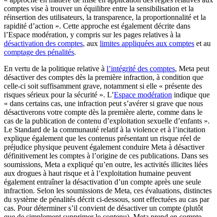
comptes vise à trouver un équilibre entre la sensibilisation et la
réinsertion des utilisateurs, la transparence, la proportionnalité et la
rapidité d’action ». Cette approche est également décrite dans
l’Espace modération, y compris sur les pages relatives à la
désactivation des comptes
, aux
limites appliquées aux comptes
et au
comptage des pénalités
.
En vertu de la politique relative à
l’intégrité des comptes
, Meta peut
désactiver des comptes dès la première infraction, à condition que
celle-ci soit suffisamment grave, notamment si elle « présente des
risques sérieux pour la sécurité ». L’
Espace modération
indique que
« dans certains cas, une infraction peut s’avérer si grave que nous
désactiverons votre compte dès la première alerte, comme dans le
cas de la publication de contenu d’exploitation sexuelle d’enfants ».
Le Standard de la communauté relatif à la violence et à l’incitation
explique également que les contenus présentant un risque réel de
préjudice physique peuvent également conduire Meta à désactiver
définitivement les comptes à l’origine de ces publications. Dans ses
soumissions, Meta a expliqué qu’en outre, les activités illicites liées
aux drogues à haut risque et à l’exploitation humaine peuvent
également entraîner la désactivation d’un compte après une seule
infraction. Selon les soumissions de Meta, ces évaluations, distinctes
du système de pénalités décrit ci-dessous, sont effectuées au cas par
cas. Pour déterminer s’il convient de désactiver un compte (plutôt
que de simplement supprimer le contenu), Meta prend en compte