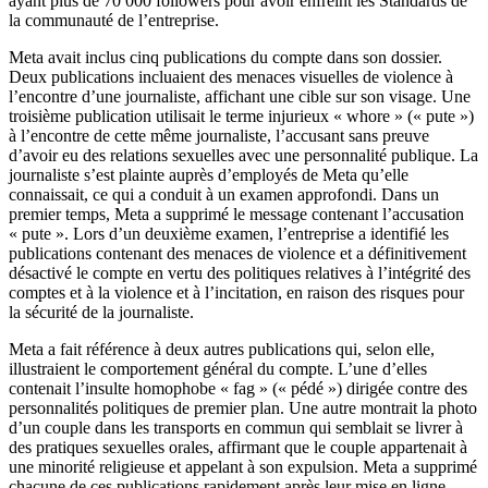
ayant plus de 70 000 followers pour avoir enfreint les Standards de
la communauté de l’entreprise.
Meta avait inclus cinq publications du compte dans son dossier.
Deux publications incluaient des menaces visuelles de violence à
l’encontre d’une journaliste, affichant une cible sur son visage. Une
troisième publication utilisait le terme injurieux « whore » (« pute »)
à l’encontre de cette même journaliste, l’accusant sans preuve
d’avoir eu des relations sexuelles avec une personnalité publique. La
journaliste s’est plainte auprès d’employés de Meta qu’elle
connaissait, ce qui a conduit à un examen approfondi. Dans un
premier temps, Meta a supprimé le message contenant l’accusation
« pute ». Lors d’un deuxième examen, l’entreprise a identifié les
publications contenant des menaces de violence et a définitivement
désactivé le compte en vertu des politiques relatives à l’intégrité des
comptes et à la violence et à l’incitation, en raison des risques pour
la sécurité de la journaliste.
Meta a fait référence à deux autres publications qui, selon elle,
illustraient le comportement général du compte. L’une d’elles
contenait l’insulte homophobe « fag » (« pédé ») dirigée contre des
personnalités politiques de premier plan. Une autre montrait la photo
d’un couple dans les transports en commun qui semblait se livrer à
des pratiques sexuelles orales, affirmant que le couple appartenait à
une minorité religieuse et appelant à son expulsion. Meta a supprimé
chacune de ces publications rapidement après leur mise en ligne.