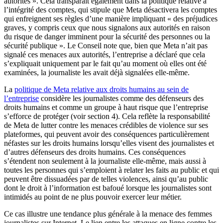
autorités ». Cela transparaît également dans la politique relative à
l’intégrité des comptes, qui stipule que Meta désactivera les comptes
qui enfreignent ses règles d’une manière impliquant « des préjudices
graves, y compris ceux que nous signalons aux autorités en raison
du risque de danger imminent pour la sécurité des personnes ou la
sécurité publique ». Le Conseil note que, bien que Meta n’ait pas
signalé ces menaces aux autorités, l’entreprise a déclaré que cela
s’expliquait uniquement par le fait qu’au moment où elles ont été
examinées, la journaliste les avait déjà signalées elle-même.
La
politique de Meta relative aux droits humains au sein de
l’entreprise
considère les journalistes comme des défenseurs des
droits humains et comme un groupe à haut risque que l’entreprise
s’efforce de protéger (voir section 4). Cela reflète la responsabilité
de Meta de lutter contre les menaces crédibles de violence sur ses
plateformes, qui peuvent avoir des conséquences particulièrement
néfastes sur les droits humains lorsqu’elles visent des journalistes et
d’autres défenseurs des droits humains. Ces conséquences
s’étendent non seulement à la journaliste elle-même, mais aussi à
toutes les personnes qui s’emploient à relater les faits au public et qui
peuvent être dissuadées par de telles violences, ainsi qu’au public
dont le droit à l’information est bafoué lorsque les journalistes sont
intimidés au point de ne plus pouvoir exercer leur métier.
Ce cas illustre une tendance plus générale à la menace des femmes
journalistes sur Internet. Le lien entre les attaques en ligne contre les