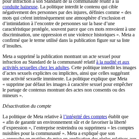
pour infraction à son Standard de la communauté relatif à la
conduite haineuse
. La politique interdit le contenu qui cible
négativement des personnes par des injures, définies comme « des
mots qui créent intrinsèquement une atmosphère d’exclusion et
d’intimidation à l’encontre de personnes sur la base d’une
caractéristique protégée, souvent parce que ces mots renvoient à une
discrimination, une oppression et une violence historiques ». Meta a
confirmé que le terme utilisé dans la publication figure sur sa liste
d’insultes.
Meta a supprimé la publication montrant un acte sexuel pour
infraction au Standard de la communauté relatif
à la nudité et aux
activités sexuelles chez les adultes
. Cette politique interdit les images
d’actes sexuels explicites ou implicites, ainsi que celles suggérant
une activité sexuelle imminente. La politique explique que Meta
« supprime par défaut les images à caractère sexuel pour empêcher
le partage de contenus montrant des actes non consentis ou des
mineurs ».
Désactivation du compte
La politique de Meta relative à
l’intégrité des comptes
établit que
« afin de garantir un environnement sûr et de favoriser la liberté
d’expression », l’entreprise restreindra ou supprimera « les comptes
nuisibles pour la communauté ». Meta a expliqué que son
« approche en matière de mise en application des règles relatives aux