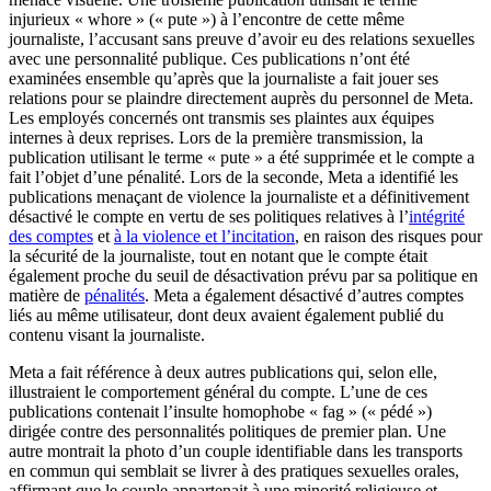
injurieux « whore » (« pute ») à l’encontre de cette même
journaliste, l’accusant sans preuve d’avoir eu des relations sexuelles
avec une personnalité publique. Ces publications n’ont été
examinées ensemble qu’après que la journaliste a fait jouer ses
relations pour se plaindre directement auprès du personnel de Meta.
Les employés concernés ont transmis ses plaintes aux équipes
internes à deux reprises. Lors de la première transmission, la
publication utilisant le terme « pute » a été supprimée et le compte a
fait l’objet d’une pénalité. Lors de la seconde, Meta a identifié les
publications menaçant de violence la journaliste et a définitivement
désactivé le compte en vertu de ses politiques relatives à l’
intégrité
des comptes
et
à la violence et l’incitation
, en raison des risques pour
la sécurité de la journaliste, tout en notant que le compte était
également proche du seuil de désactivation prévu par sa politique en
matière de
pénalités
. Meta a également désactivé d’autres comptes
liés au même utilisateur, dont deux avaient également publié du
contenu visant la journaliste.
Meta a fait référence à deux autres publications qui, selon elle,
illustraient le comportement général du compte. L’une de ces
publications contenait l’insulte homophobe « fag » (« pédé »)
dirigée contre des personnalités politiques de premier plan. Une
autre montrait la photo d’un couple identifiable dans les transports
en commun qui semblait se livrer à des pratiques sexuelles orales,
affirmant que le couple appartenait à une minorité religieuse et